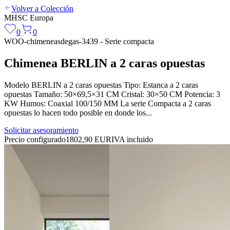
Volver a Colección
MHSC
Europa
0
0
WOO-chimeneasdegas-3439 - Serie compacta
Chimenea BERLIN a 2 caras opuestas
Modelo BERLIN a 2 caras opuestas Tipo: Estanca a 2 caras
opuestas Tamaño: 50×69,5×31 CM Cristal: 30×50 CM Potencia: 3
KW Humos: Coaxial 100/150 MM La serie Compacta a 2 caras
opuestas lo hacen todo posible en donde los...
Solicitar asesoramiento
Precio configurado
1802,90 EUR
IVA incluido