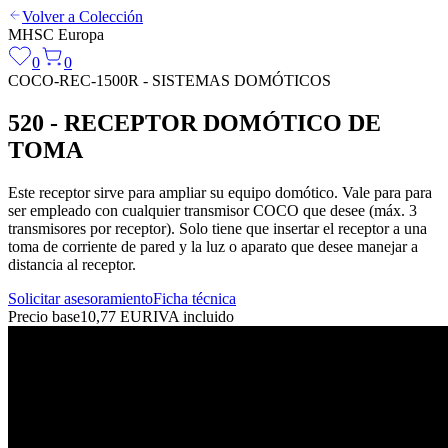
Volver a Colección
MHSC
Europa
0
0
COCO-REC-1500R - SISTEMAS DOMÓTICOS
520 - RECEPTOR DOMÓTICO DE
TOMA
Este receptor sirve para ampliar su equipo domótico. Vale para para
ser empleado con cualquier transmisor COCO que desee (máx. 3
transmisores por receptor). Solo tiene que insertar el receptor a una
toma de corriente de pared y la luz o aparato que desee manejar a
distancia al receptor.
Solicitar asesoramiento
Ficha técnica
Precio base
10,77 EUR
IVA incluido