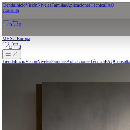
Tienda
Inicio
Visión
Niveles
Familias
Aplicaciones
Técnica
FAQ
Consulta
0
0
MHSC
Europa
0
0
Tienda
Inicio
Visión
Niveles
Familias
Aplicaciones
Técnica
FAQ
Consult