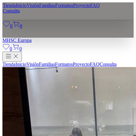
Tienda
Inicio
Visión
Familias
Formatos
Proyecto
FAQ
Consulta
0
0
MHSC
Europa
0
0
Tienda
Inicio
Visión
Familias
Formatos
Proyecto
FAQ
Consulta